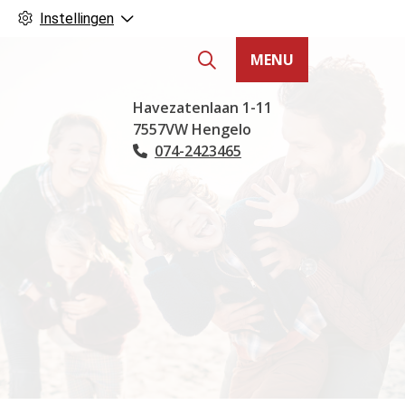
Instellingen
MENU
Hoofdmenu
Havezatenlaan
1-11
7557VW
Hengelo
074-2423465
Tel: