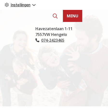
Instellingen
MENU
Hoofdmenu
Havezatenlaan
1-11
7557VW
Hengelo
074-2423465
Tel: