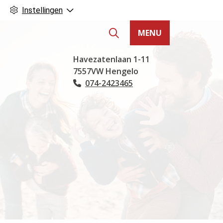
Instellingen
MENU
Hoofdmenu
Havezatenlaan
1-11
7557VW
Hengelo
074-2423465
Tel: