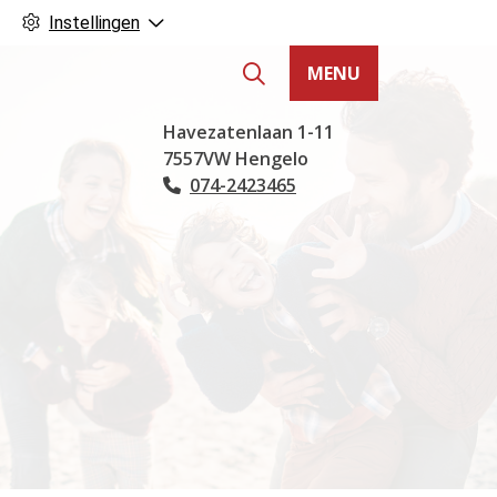
Instellingen
MENU
Hoofdmenu
Havezatenlaan
1-11
7557VW
Hengelo
074-2423465
Tel: