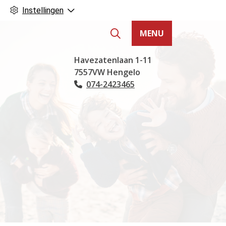
Instellingen
MENU
Hoofdmenu
Havezatenlaan
1-11
7557VW
Hengelo
074-2423465
Tel: