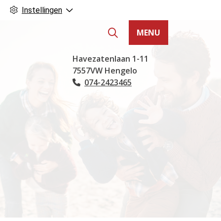
Instellingen
MENU
Hoofdmenu
Havezatenlaan
1-11
7557VW
Hengelo
074-2423465
Tel: