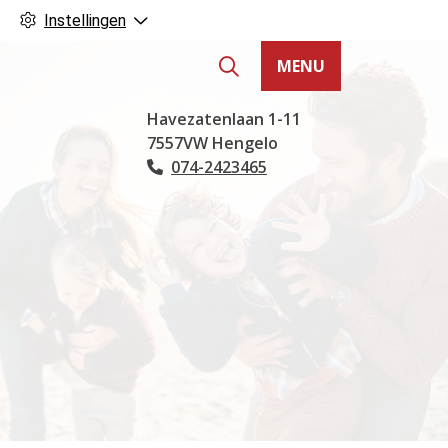
Instellingen
MENU
Hoofdmenu
Havezatenlaan
1-11
7557VW
Hengelo
074-2423465
Tel: