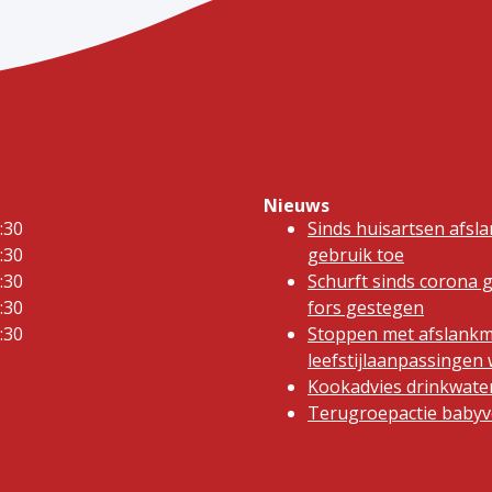
Nieuws
:30
Sinds huisartsen afsl
:30
gebruik toe
:30
Schurft sinds corona 
:30
fors gestegen
:30
Stoppen met afslankm
leefstijlaanpassinge
Kookadvies drinkwater
Terugroepactie babyvo