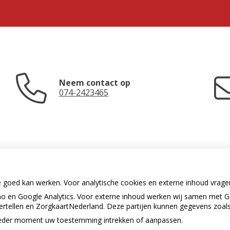
Neem contact op
074-2423465
e goed kan werken. Voor analytische cookies en externe inhoud vrag
 en Google Analytics. Voor externe inhoud werken wij samen met G
U heeft geen toestemming gegeven
vertellen en ZorgkaartNederland. Deze partijen kunnen gegevens zoal
voor
externe inhoud
die nodig is om
dit te zien.
p ieder moment uw toestemming intrekken of aanpassen.