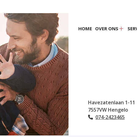
Hoofdmenu
HOME
OVER ONS
SER
Over
ons
subme
Havezatenlaan
1-11
7557VW
Hengelo
074-2423465
Tel: