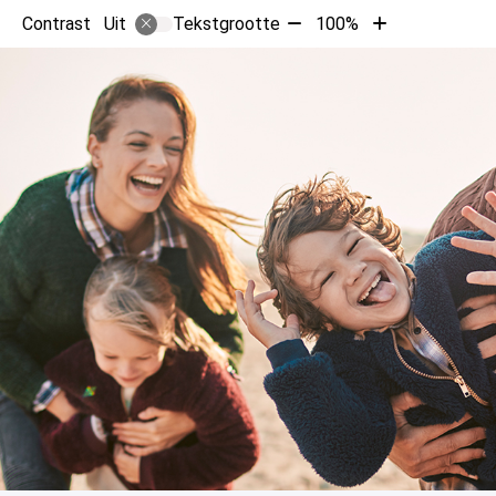
Tekst
Tekst
Contrast
Tekstgrootte
100%
Uit
verkleinen
vergroten
met
met
10%
10%