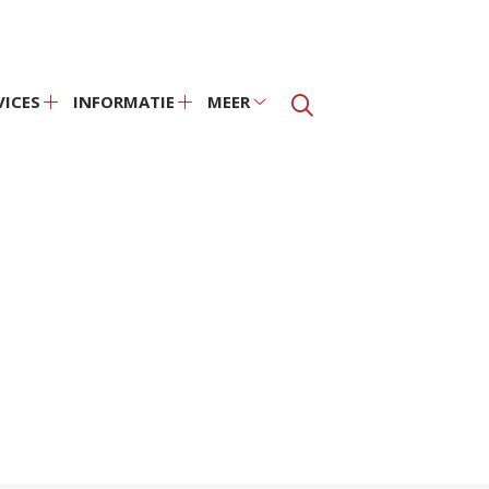
VICES
INFORMATIE
MEER
Services
Informatie
Meer
submenu
submenu
submenu
nu