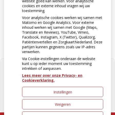
website goed kan werken. Voor analytische
074-2423465
cookies en externe inhoud vragen wij uw
toestemming.
Voor analytische cookies werken wij samen met
Matomo en Google Analytics. Voor externe
Stuur ons een e-mail
inhoud werken wij samen met Google (Maps,
apotheek@apotheekkoop.nl
Translate en Reviews), YouTube, Vimeo,
Facebook, Instagram, X (Twitter), Qualizorg,
Patiëntenvertellen en ZorgkaartNederland. Deze
partijen kunnen gegevens zoals uw IP-adres
verwerken.
Via Cookie-instellingen onderaan de website
kunt u op ieder moment uw toestemming
intrekken of aanpassen.
Lees meer over onze Privacy- en
Cookieverklaring.
U heeft geen toestemming gegeven
voor
externe inhoud
die nodig is om
dit te zien.
Instellingen
Cookie-instellingen wijzigen
Weigeren