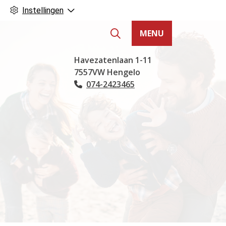
Instellingen
MENU
Hoofdmenu
Havezatenlaan
1-11
7557VW
Hengelo
074-2423465
Tel: