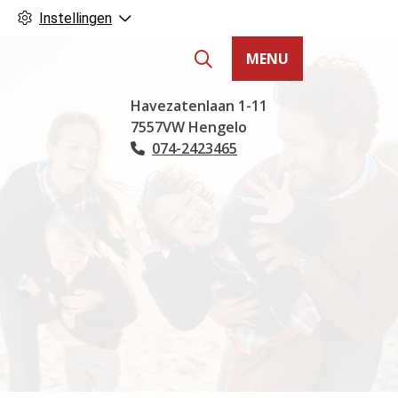
Instellingen
MENU
Hoofdmenu
Havezatenlaan
1-11
7557VW
Hengelo
074-2423465
Tel: