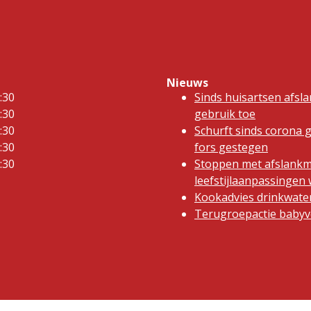
Nieuws
:30
Sinds huisartsen afsl
:30
gebruik toe
:30
Schurft sinds corona 
:30
fors gestegen
:30
Stoppen met afslankm
leefstijlaanpassinge
Kookadvies drinkwater
Terugroepactie babyvo