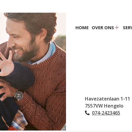
Hoofdmenu
HOME
OVER ONS
SER
Over
ons
subme
Havezatenlaan
1-11
7557VW
Hengelo
074-2423465
Tel: