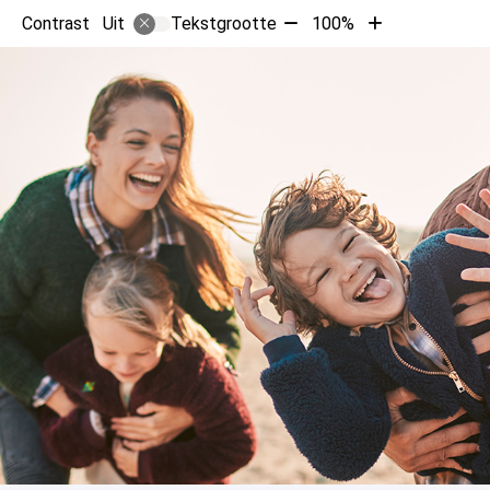
Tekst
Tekst
Contrast
Tekstgrootte
100%
Uit
verkleinen
vergroten
met
met
10%
10%