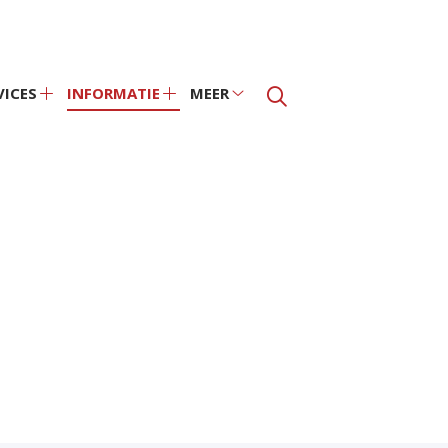
VICES
INFORMATIE
MEER
Services
Informatie
Meer
submenu
submenu
submenu
nu