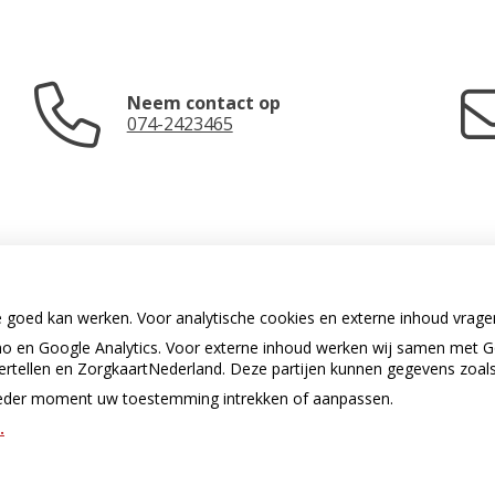
Neem contact op
074-2423465
e goed kan werken. Voor analytische cookies en externe inhoud vrag
 en Google Analytics. Voor externe inhoud werken wij samen met G
U heeft geen toestemming gegeven
vertellen en ZorgkaartNederland. Deze partijen kunnen gegevens zoal
voor
externe inhoud
die nodig is om
dit te zien.
p ieder moment uw toestemming intrekken of aanpassen.
.
Cookie-instellingen wijzigen